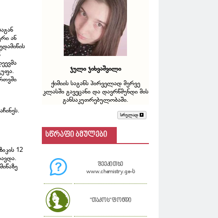
საგან
რი ან
ედამიწის
ნ
ლეევმა
ჯული ჯიხვაშვილი
გუფა.
ირთვში
ქიმიის საგანს პირველად მერვე
კლასში გავეცანი და დავრწმუნდი მის
განსაკუთრებულობაში.
აჩინეს.
სრულად
სწრაფი ბმულები
იკის 12
ავდა.
შეეკითხე
მიწაზე
www.chemistry.ge-ს
"თაკოს" ფონდი