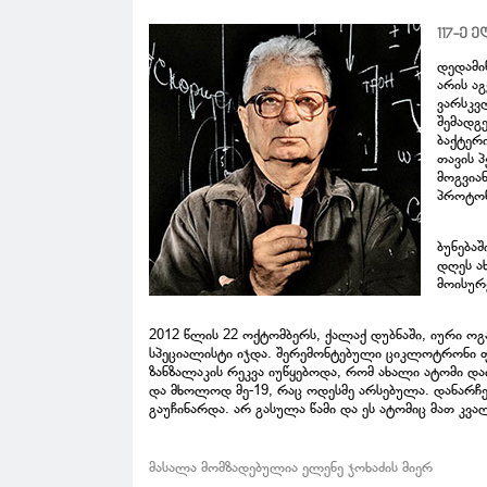
117-ე
დედამი
არის ა
ვარსკვ
შემადგ
ბაქტერ
თავის პ
მოგვია
პროტონ
ბუნებაშ
დღეს ა
მოისურვ
2012 წლის 22 ოქტომბერს, ქალაქ დუბნაში, იური ოგ
სპეციალისტი იჯდა. შერემონტებული ციკლოტრონი ფო
ზანზალაკის რეკვა იუწყებოდა, რომ ახალი ატომი და
და მხოლოდ მე-19, რაც ოდესმე არსებულა. დანარჩე
გაუჩინარდა. არ გასულა წამი და ეს ატომიც მათ კვალ
მასალა მომზადებულია ელენე ჯოხაძის მიერ