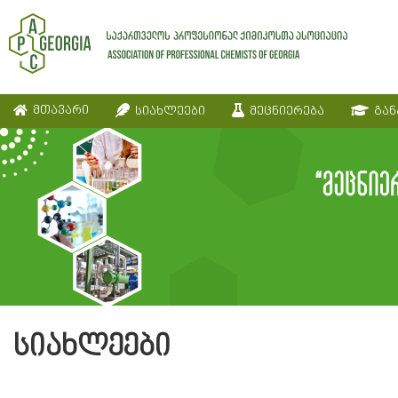
მთავარი
სიახლეები
მეცნიერება
გან
სიახლეები