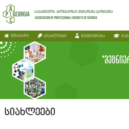
მთავარი
სიახლეები
მეცნიერება
გან
სიახლეები