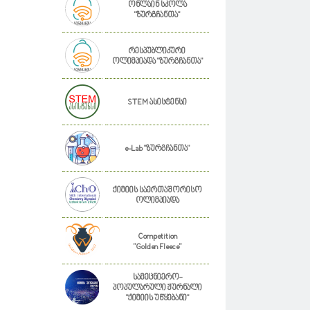
ონლაინ სკოლა
"ზურგჩანთა"
რესპუბლიკური
ოლიმპიადა "ზურგჩანთა"
STEM ასისტენსი
e-Lab "ზურგჩანთა"
ქიმიის საერთაშორისო
ოლიმპიადა
Competition
"Golden Fleece"
სამეცნიერო-
პოპულარული ჟურნალი
"ქიმიის უწყებანი"