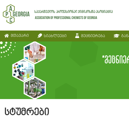
მთავარი
სიახლეები
მეცნიერება
გან
სტუმრები