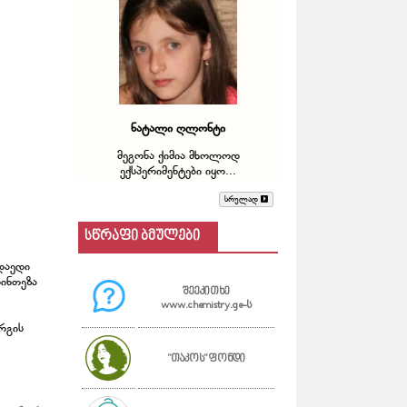
ნატალი ღლონტი
მეგონა ქიმია მხოლოდ
ექსპერიმენტები იყო...
სრულად
სწრაფი ბმულები
დაედი
სინთეზა
შეეკითხე
www.chemistry.ge-ს
რგის
"თაკოს" ფონდი