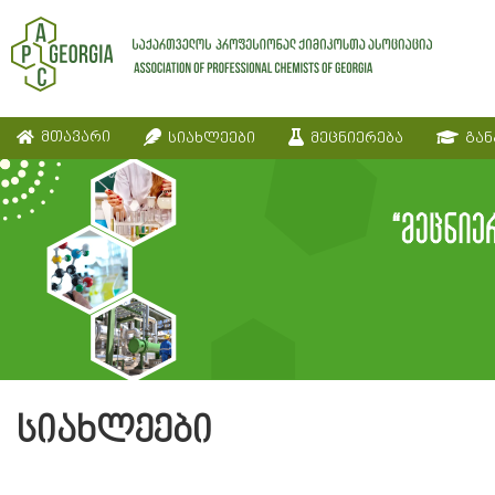
მთავარი
სიახლეები
მეცნიერება
გან
სიახლეები