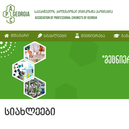
მთავარი
სიახლეები
მეცნიერება
გან
სიახლეები