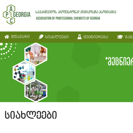
მთავარი
სიახლეები
მეცნიერება
გან
სიახლეები