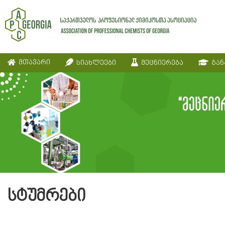
მთავარი
სიახლეები
მეცნიერება
გან
სტუმრები