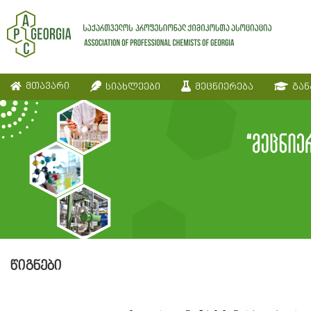
მთავარი
სიახლეები
მეცნიერება
გან
წიგნები