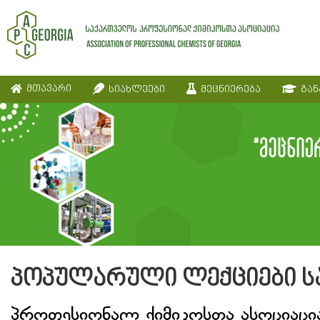
მთავარი
სიახლეები
მეცნიერება
გან
პოპულარული ლექციები ს
პროფესიონალ ქიმიკოსთა ასოციაცი