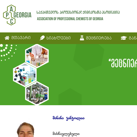
მთავარი
სიახლეები
მეცნიერება
გან
მანანა ჯინჯოლია
მასწავლებელი