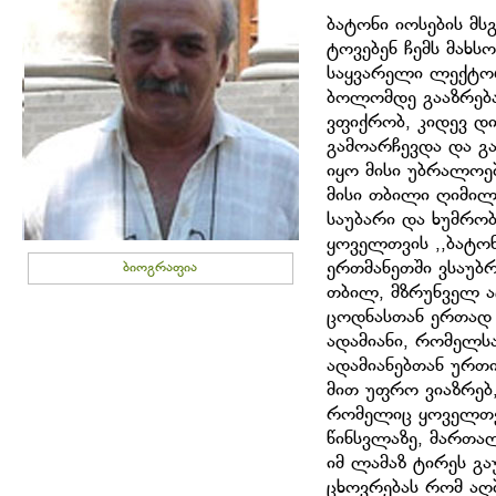
ბატონი იოსების მს
ტოვებენ ჩემს მახს
საყვარელი ლექტორ
ბოლომდე გააზრება
ვფიქრობ, კიდევ დი
გამოარჩევდა და გ
იყო მისი უბრალოე
მისი თბილი ღიმილ
საუბარი და ხუმრობე
ყოველთვის ,,ბატო
ერთმანეთში ვსაუბრო
ბიოგრაფია
თბილ, მზრუნველ ა
ცოდნასთან ერთად ჩ
ადამიანი, რომელსა
ადამიანებთან ურთ
მით უფრო ვიაზრებ,
რომელიც ყოველთვი
წინსვლაზე, მართალ
იმ ლამაზ ტირეს გ
ცხოვრებას რომ აღ