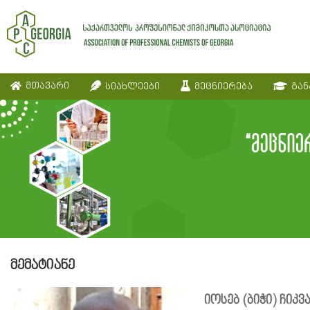
მთავარი
სიახლეები
მეცნიერება
გან
მემატიანე
იოსებ (ბიჭი) ჩიკვ